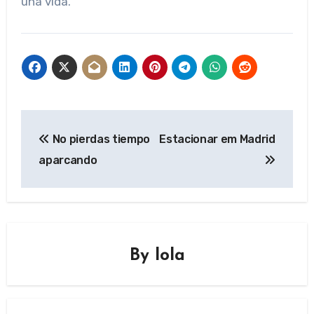
una vida.
Post
No pierdas tiempo
Estacionar em Madrid
navigation
aparcando
By
lola